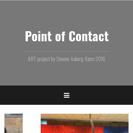
Videre
til
indhold
Point of Contact
ART project by Simone Aaberg Kærn 2016